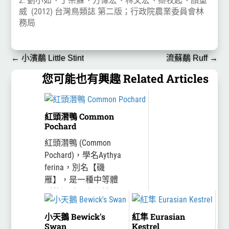
2. 劉小如、丁宗蘇、方偉宏、林文宏、蔡牧起、顏重
威 (2012) 台灣鳥類誌 第二版；行政院農業委員會林
務局
←
小濱鷸 Little Stint
流蘇鷸 Ruff
→
您可能也有興趣 Related Articles
紅頭潛鴨 Common
Pochard
紅頭潛鴨 (Common
Pochard)，學名Aythya
ferina，別名【磯
雁】，是一種中等體
型的潛鴨，主要於西
歐經中亞至中國北
小天鵝 Bewick's
紅隼 Eurasian
方、蒙古、西伯利亞
Swan
Kestrel
等地繁殖，至非洲、