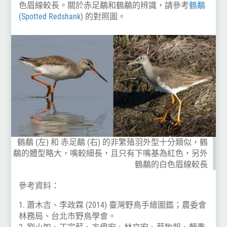
色眉線較長。關於赤足鷸和鶴鷸的辨識，請參考
鶴鷸
(Spotted Redshank)
的對照圖。
鶴鷸 (左) 和 赤足鷸 (右) 的非繁殖羽外型十分類似，鶴
鷸的體型略大，嘴較細長，且只有下嘴基為紅色，另外
鶴鷸的白色眉線較長
參考資料：
1. 蕭木吉、李政霖 (2014) 臺灣野鳥手繪圖鑑；農委會
林務局、台北市野鳥學會。