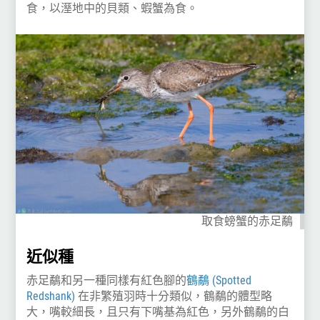
食，以溼地中的貝類、蝦蟹為食。
取食螃蟹的赤足鷸
近似種
赤足鷸和另一種同樣有紅色腳的
鶴鷸 (Spotted
Redshank)
在非繁殖羽時十分類似，鶴鷸的體型略
大，嘴較細長，且只有下嘴基為紅色，另外鶴鷸的白