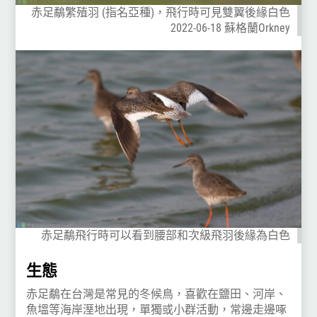
赤足鷸繁殖羽 (指名亞種)，飛行時可見雙翼後緣白色
2022-06-18 蘇格蘭Orkney
赤足鷸飛行時可以看到腰部和次級飛羽後緣為白色
生態
赤足鷸在台灣是常見的冬候鳥，喜歡在鹽田、河岸、
魚塭等海岸溼地出現，單獨或小群活動，常邊走邊啄