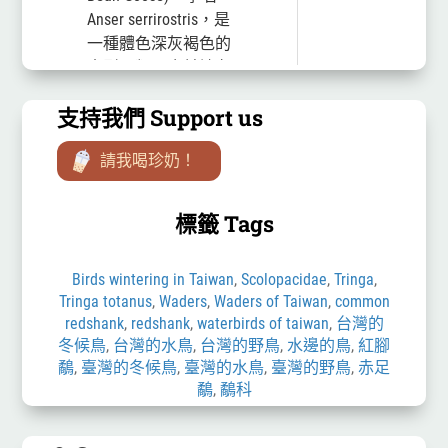
Anser serrirostris，是
一種體色深灰褐色的
大型雁類，喙前端有
小橙色斑，繁殖於歐
支持我們 Support us
亞大陸北極圈凍原帶
的湖泊、河流等水
請我喝珍奶！
域，在台灣為稀有
的...
標籤 Tags
Birds wintering in Taiwan
,
Scolopacidae
,
Tringa
,
Tringa totanus
,
Waders
,
Waders of Taiwan
,
common
redshank
,
redshank
,
waterbirds of taiwan
,
台灣的
冬候鳥
,
台灣的水鳥
,
台灣的野鳥
,
水邊的鳥
,
紅腳
鷸
,
臺灣的冬候鳥
,
臺灣的水鳥
,
臺灣的野鳥
,
赤足
鷸
,
鷸科