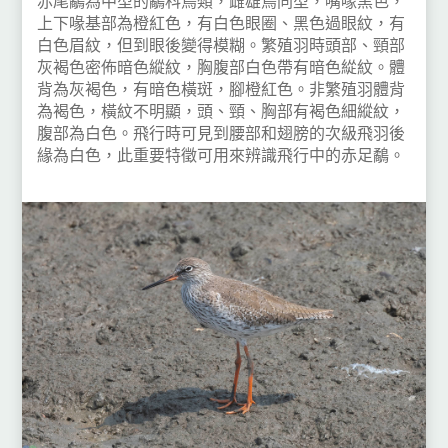
赤尾鷸為中型的鷸科鳥類，雌雄鳥同型，嘴喙黑色，
上下喙基部為橙紅色，有白色眼圈、黑色過眼紋，有
白色眉紋，但到眼後變得模糊。繁殖羽時頭部、頸部
灰褐色密佈暗色縱紋，胸腹部白色帶有暗色緃紋。體
背為灰褐色，有暗色橫斑，腳橙紅色。非繁殖羽體背
為褐色，橫紋不明顯，頭、頸、胸部有褐色細縱紋，
腹部為白色。飛行時可見到腰部和翅膀的次級飛羽後
緣為白色，此重要特徵可用來辨識飛行中的赤足鷸。