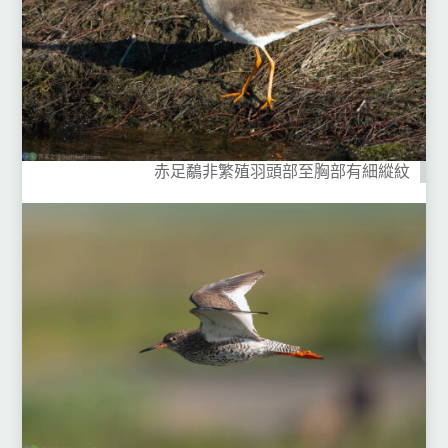
赤足鷸非繁殖羽頭部至胸部有細縱紋