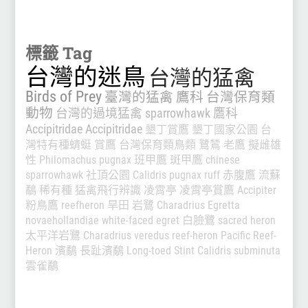
標籤 Tag
台灣的迷鳥
台灣的猛禽
Birds of Prey
臺灣的猛禽
鷹科
台灣保育類
動物
台灣的過境猛禽
sparrowhawk
鷹科
Accipitridae
Accipitridae
墾丁賞鷹
墾丁國家公園
台
灣特有種蜻蜓
賞鷹
台灣保育類鳥類
鷺鷥
老鷹
擬雌雄
性
Philomachus pugnax
班甲鷹
斑甲鷹
chinese
sparrowhawk
社頂公園
Calidris pugnax
ruff
赤腹鷹
流蘇
鷸
稀有種
猛禽飛行辨識
凌霄亭
凌霄亭賞鷹
Accipiter
粉鳥鷹
reefheron
旱田
岩鷺
Charadrius
Egretta
novaehollandiae
white-faced egret
白臉鷺
sacred heron
太平洋岩鷺
Charadrius veredus
reef-heron
Pacific Reef-
Heron
濱鷸
長趾濱鷸
Long-toed Stint
Calidris subminuta
雲雀鷸