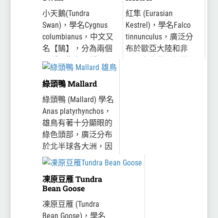
印度、東亞等地度
小天鵝(Tundra
紅隼 (Eurasian
冬，於台灣度...
Swan)，學名Cygnus
Kestrel)，學名Falco
columbianus，中文又
tinnunculus，廣泛分
名【鵠】，分為兩個
布於歐亞大陸和非
亞種：指名亞種
洲，在台灣是很常見
columbianus分布於北
的冬候鳥。紅隼背面
綠頭鴨 Mallard
美洲，而bewickii亞種
為磚紅色，帶有黑色
分布於歐亞大陸，在
斑紋，雄鳥的頭和尾
綠頭鴨 (Mallard) 學名
台灣為稀有...
羽為灰色，雌鳥頭和
Anas platyrhynchos，
尾羽...
雄鳥有著十分顯眼的
綠色頭部，廣泛分布
於北半球各大洲，因
此在一些圖鑑在介紹
其他雁鴨時經常以綠
凍原豆雁 Tundra
頭鴨作為比較的基
Bean Goose
準。綠頭鴨在台灣為
凍原豆雁 (Tundra
稀有的...
Bean Goose)，學名