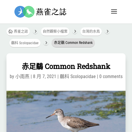
5
5
5

燕雀之誌
自然觀察小檔案
台灣的水鳥
5
赤足鷸 Common Redshank
鷸科 Scolopacidae
赤足鷸 Common Redshank
by
小雨燕
|
8 月 7, 2021
|
鷸科 Scolopacidae
|
0 comments