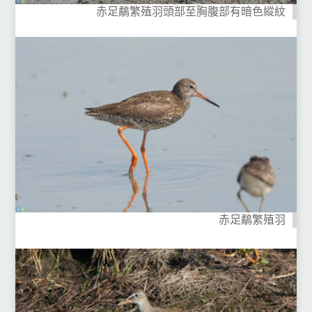
赤足鷸繁殖羽頭部至胸腹部有暗色縱紋
赤足鷸繁殖羽