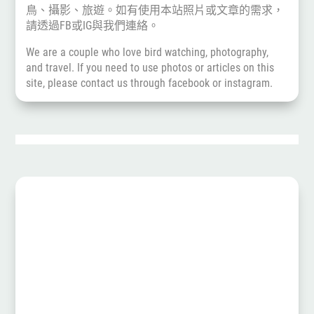
鳥、攝影、旅遊。如有使用本站照片或文章的需求，
請透過
FB
或
IG
與我們連絡。
We are a couple who love bird watching, photography,
and travel. If you need to use photos or articles on this
site, please contact us through
facebook
or
instagram
.