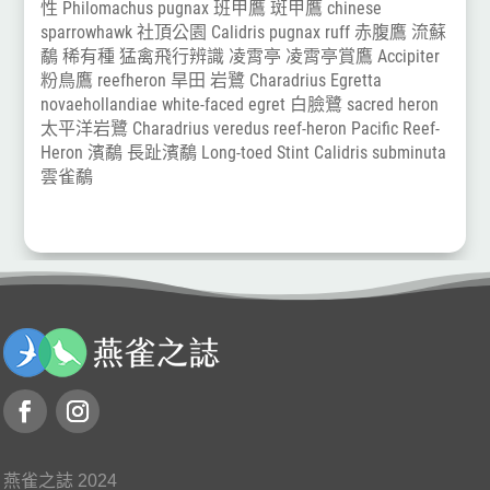
性
Philomachus pugnax
班甲鷹
斑甲鷹
chinese
sparrowhawk
社頂公園
Calidris pugnax
ruff
赤腹鷹
流蘇
鷸
稀有種
猛禽飛行辨識
凌霄亭
凌霄亭賞鷹
Accipiter
粉鳥鷹
reefheron
旱田
岩鷺
Charadrius
Egretta
novaehollandiae
white-faced egret
白臉鷺
sacred heron
太平洋岩鷺
Charadrius veredus
reef-heron
Pacific Reef-
Heron
濱鷸
長趾濱鷸
Long-toed Stint
Calidris subminuta
雲雀鷸
燕雀之誌 2024