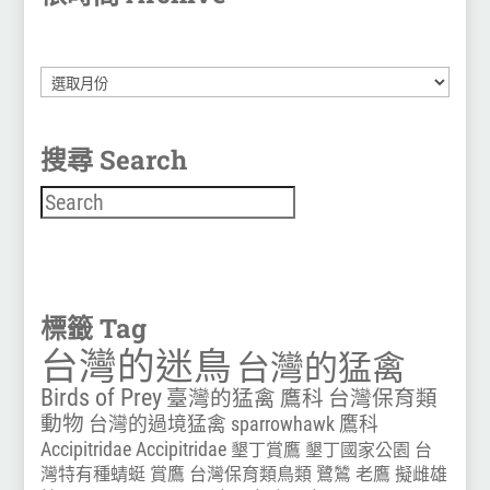
彙
整
搜尋 Search
搜尋
標籤 Tag
台灣的迷鳥
台灣的猛禽
Birds of Prey
臺灣的猛禽
鷹科
台灣保育類
動物
台灣的過境猛禽
sparrowhawk
鷹科
Accipitridae
Accipitridae
墾丁賞鷹
墾丁國家公園
台
灣特有種蜻蜓
賞鷹
台灣保育類鳥類
鷺鷥
老鷹
擬雌雄