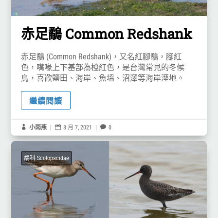
赤足鷸 Common Redshank
赤足鷸 (Common Redshank)，又名紅腳鷸，腳紅
色，嘴喙上下基部為橙紅色，是台灣常見的冬候
鳥，喜歡鹽田、海岸、魚塭、沼澤等海岸溼地。
繼續閱讀

小雨燕
|

8 月 7, 2021
|

0
鷸科 Scolopacidae