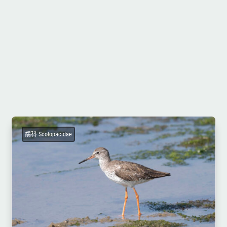
鷸科 Scolopacidae