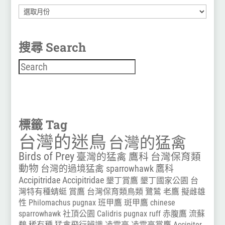
彙
整
搜尋 Search
搜尋
標籤 Tag
台灣的迷鳥
台灣的猛禽
Birds of Prey
臺灣的猛禽
鷹科
台灣保育類
動物
台灣的過境猛禽
sparrowhawk
鷹科
Accipitridae
Accipitridae
墾丁賞鷹
墾丁國家公園
台
灣特有種蜻蜓
賞鷹
台灣保育類鳥類
鷺鷥
老鷹
擬雌雄
性
Philomachus pugnax
班甲鷹
斑甲鷹
chinese
sparrowhawk
社頂公園
Calidris pugnax
ruff
赤腹鷹
流蘇
鷸
稀有種
猛禽飛行辨識
凌霄亭
凌霄亭賞鷹
Accipiter