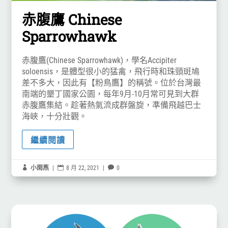
赤腹鷹 Chinese
Sparrowhawk
赤腹鷹(Chinese Sparrowhawk)，學名Accipiter
soloensis，是體型很小的猛禽，飛行時和珠頸斑鳩
差不多大，因此有【粉鳥鷹】的稱號。位於台灣最
南端的墾丁國家公園，每年9月-10月常可見到大群
赤腹鷹集結。趁著熱氣流成群盤旋，準備飛越巴士
海峽，十分壯觀。
繼續閱讀

小雨燕
|

8 月 22, 2021
|

0