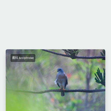
鷹科 Accipitridae