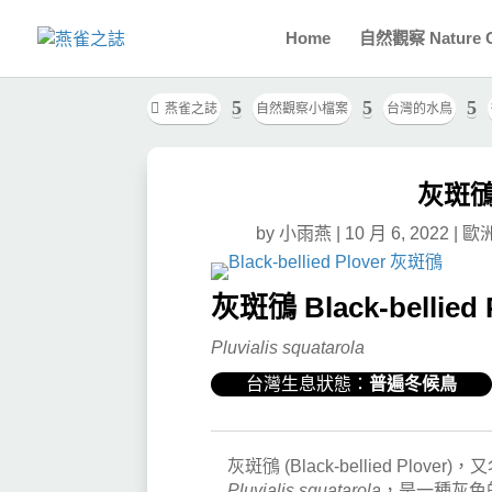
Home
自然觀察 Nature O
5
5
5

燕雀之誌
自然觀察小檔案
台灣的水鳥
灰斑鴴 B
by
小雨燕
|
10 月 6, 2022
|
歐洲的
灰斑鴴 Black-bellied 
Pluvialis squatarola
台灣生息狀態：
普遍冬候鳥
灰斑鴴 (Black-bellied Plov
Pluvialis squatarola
，是一種灰色