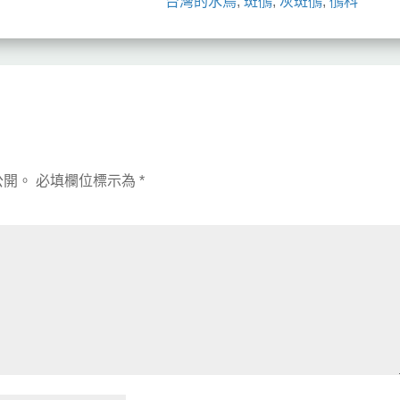
台灣的水鳥
,
斑鴴
,
灰斑鴴
,
鴴科
公開。
必填欄位標示為
*