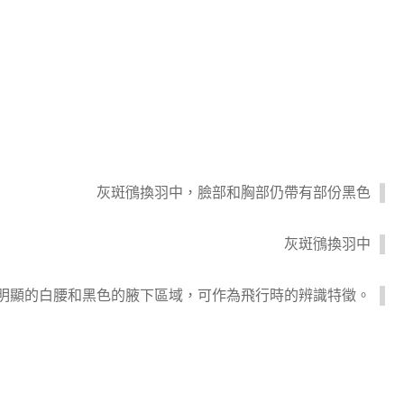
灰斑鴴換羽中，臉部和胸部仍帶有部份黑色
灰斑鴴換羽中
明顯的白腰和黑色的腋下區域，可作為飛行時的辨識特徵。