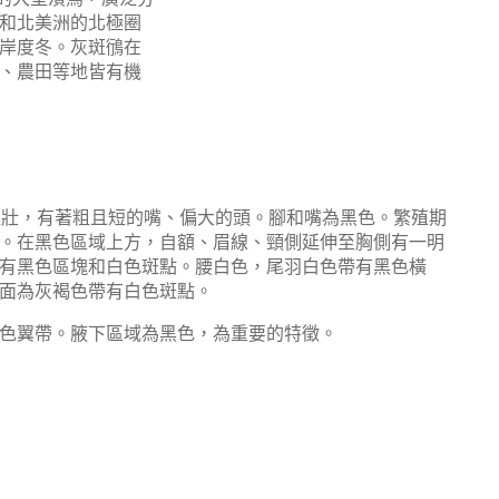
和北美洲的北極圈
岸度冬。灰斑鴴在
、農田等地皆有機
顯得粗壯，有著粗且短的嘴、偏大的頭。腳和嘴為黑色。繁殖期
。在黑色區域上方，自額、眉線、頸側延伸至胸側有一明
有黑色區塊和白色斑點。腰白色，尾羽白色帶有黑色橫
面為灰褐色帶有白色斑點。
色翼帶。腋下區域為黑色，為重要的特徵。