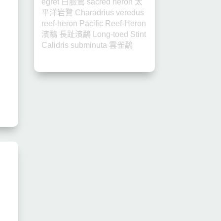
egret
白臉鷺
sacred heron
太
平洋岩鷺
Charadrius veredus
reef-heron
Pacific Reef-Heron
濱鷸
長趾濱鷸
Long-toed Stint
Calidris subminuta
雲雀鷸