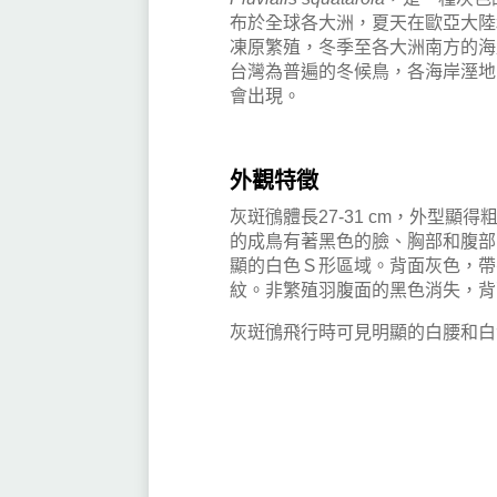
布於全球各大洲，夏天在歐亞大陸
凍原繁殖，冬季至各大洲南方的海
台灣為普遍的冬候鳥，各海岸溼地
會出現。
外觀特徵
灰斑鴴體長27-31 cm，外型
的成鳥有著黑色的臉、胸部和腹部
顯的白色Ｓ形區域。背面灰色，帶
紋。非繁殖羽腹面的黑色消失，背
灰斑鴴飛行時可見明顯的白腰和白