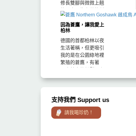
修長雙腳與微微上翹
的長喙，為台灣的稀
有冬候鳥及不普遍過
境鳥。牠們繁殖於北
因為蒼鷹，讓我愛上
柏林
歐、北極西伯利亞及
俄羅斯遠東，冬季遷
德國的首都柏林以夜
徙至歐洲、非洲、南
生活著稱，但更吸引
亞、東...
我的是在公園綠地裡
繁殖的蒼鷹，有著
【森林中的魅影】之
稱的他們是如何適應
都市生活？趁著到柏
林辦事的我特地多留
了兩天，待在公園裡
支持我們 Support us
觀察一對蒼鷹的的活
請我喝珍奶！
動。