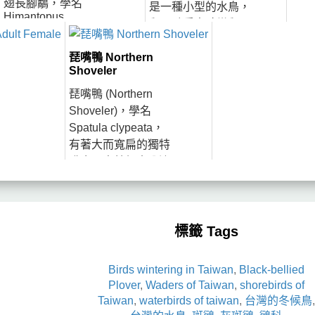
翅長腳鷸，學名
是一種小型的水鳥，
Himantopus
翻石鷸覓食時常翻開
himantopus，廣泛分
石塊或貝殼，是翻石
布於各大洲。在台灣
琵嘴鴨 Northern
鷸中文和英文俗名的
繁殖的是高蹺鴴的指
Shoveler
由來。翻石鷸廣泛分
名亞種 H. h.
布於全球各大洲。夏
琵嘴鴨 (Northern
himantopus，全...
季於北...
Shoveler)，學名
Spatula clypeata，
有著大而寬扁的獨特
嘴喙，令牠們十分適
合在水中濾食小型無
脊椎動物。雄鳥繁殖
羽十分鮮豔，有著綠
色的頭、白色的胸部
標籤 Tags
和紅褐...
Birds wintering in Taiwan
,
Black-bellied
Plover
,
Waders of Taiwan
,
shorebirds of
Taiwan
,
waterbirds of taiwan
,
台灣的冬候鳥
,