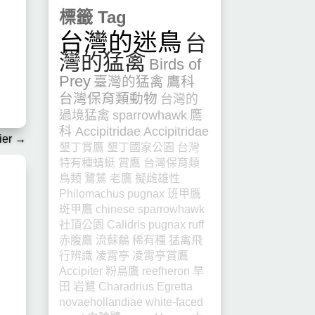
標籤 Tag
台灣的迷鳥
台
灣的猛禽
Birds of
Prey
臺灣的猛禽
鷹科
台灣保育類動物
台灣的
過境猛禽
sparrowhawk
鷹
科 Accipitridae
Accipitridae
er
→
墾丁賞鷹
墾丁國家公園
台灣
特有種蜻蜓
賞鷹
台灣保育類
鳥類
鷺鷥
老鷹
擬雌雄性
Philomachus pugnax
班甲鷹
斑甲鷹
chinese sparrowhawk
社頂公園
Calidris pugnax
ruff
赤腹鷹
流蘇鷸
稀有種
猛禽飛
行辨識
凌霄亭
凌霄亭賞鷹
Accipiter
粉鳥鷹
reefheron
旱
田
岩鷺
Charadrius
Egretta
novaehollandiae
white-faced