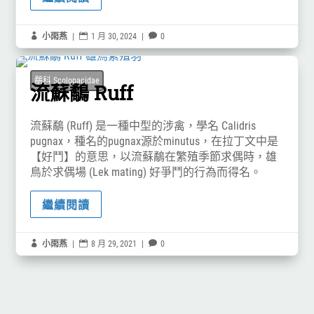

小雨燕
|

1 月 30, 2024
|

0
鷸科 Scolopacidae
流蘇鷸 Ruff
流蘇鷸 (Ruff) 是一種中型的涉禽，學名 Calidris
pugnax，種名的pugnax源於minutus，在拉丁文中是
【好鬥】的意思，以流蘇鷸在繁殖季節求偶時，雄
鳥於求偶場 (Lek mating) 好爭鬥的行為而得名。
繼續閱讀

小雨燕
|

8 月 29, 2021
|

0