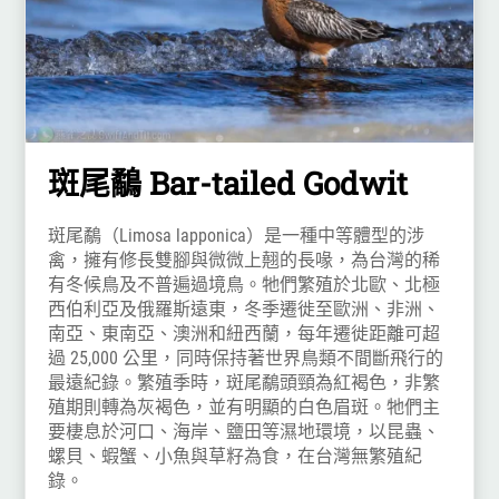
斑尾鷸 Bar-tailed Godwit
斑尾鷸（Limosa lapponica）是一種中等體型的涉
禽，擁有修長雙腳與微微上翹的長喙，為台灣的稀
有冬候鳥及不普遍過境鳥。牠們繁殖於北歐、北極
西伯利亞及俄羅斯遠東，冬季遷徙至歐洲、非洲、
南亞、東南亞、澳洲和紐西蘭，每年遷徙距離可超
過 25,000 公里，同時保持著世界鳥類不間斷飛行的
最遠紀錄。繁殖季時，斑尾鷸頭頸為紅褐色，非繁
殖期則轉為灰褐色，並有明顯的白色眉斑。牠們主
要棲息於河口、海岸、鹽田等濕地環境，以昆蟲、
螺貝、蝦蟹、小魚與草籽為食，在台灣無繁殖紀
錄。