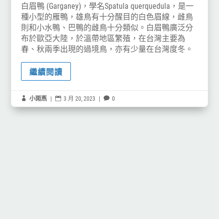
白眉鴨 (Garganey)，學名Spatula querquedula，是一
種小型的雁鴨，雄鳥有十分醒目的白色眉線，雌鳥
則和小水鴨、巴鴨的雌鳥十分類似。白眉鴨廣泛分
布於歐亞大陸，於溫帶地區繁殖，在台灣主要為
春、秋兩季出現的過境鳥，亦有少量在台灣度冬。
繼續閱讀

小雨燕
|

3 月 20, 2023
|

0