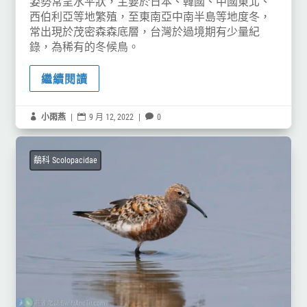
姿勢常呈水平狀，主要於日本、韓國、中國東北、
西伯利亞等地繁殖，至東南亞中南半島等地度冬，
常出現於茂密森森底層，台灣於過境期有少量紀
錄，為稀有的冬候鳥。
繼續閱讀

小雨燕
|

9 月 12, 2022
|

0
鷸科 Scolopacidae