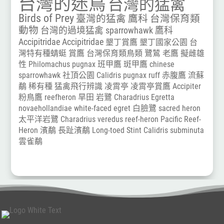
台灣的迷鳥
台灣的猛禽
Birds of Prey
臺灣的猛禽
鷹科
台灣保育類
動物
台灣的過境猛禽
sparrowhawk
鷹科
Accipitridae
Accipitridae
墾丁賞鷹
墾丁國家公園
台
灣特有種蜻蜓
賞鷹
台灣保育類鳥類
鷺鷥
老鷹
擬雌雄
性
Philomachus pugnax
班甲鷹
斑甲鷹
chinese
sparrowhawk
社頂公園
Calidris pugnax
ruff
赤腹鷹
流蘇
鷸
稀有種
猛禽飛行辨識
凌霄亭
凌霄亭賞鷹
Accipiter
粉鳥鷹
reefheron
旱田
岩鷺
Charadrius
Egretta
novaehollandiae
white-faced egret
白臉鷺
sacred heron
太平洋岩鷺
Charadrius veredus
reef-heron
Pacific Reef-
Heron
濱鷸
長趾濱鷸
Long-toed Stint
Calidris subminuta
雲雀鷸