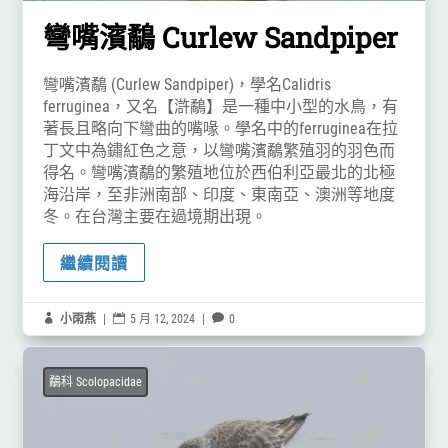
彎嘴濱鷸 Curlew Sandpiper
彎嘴濱鷸 (Curlew Sandpiper)，學名Calidris
ferruginea，又名【滸鷸】是一種中小型的水鳥，有
著長且略向下彎曲的嘴喙。學名中的ferruginea在拉
丁文中為鏽紅色之意，以彎嘴濱鷸繁殖羽的羽色而
得名。彎嘴濱鷸的繁殖地位於西伯利亞最北的北極
海沿岸，至非洲南部、印度、東南亞、澳洲等地度
冬。在台灣主要在過境期出現。
繼續閱讀

小雨燕
|

5 月 12, 2024
|

0
鷸科 Scolopacidae