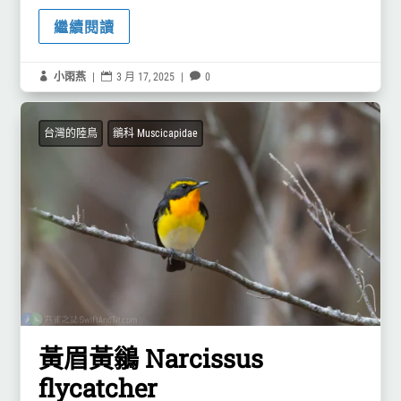
繼續閱讀

小雨燕
|

3 月 17, 2025
|

0
台灣的陸鳥
鶲科 Muscicapidae
黃眉黃鶲 Narcissus
flycatcher