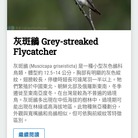
灰斑鶲 Grey-streaked
Flycatcher
灰斑鶲 (Muscicapa griseisticta) 是一種小型灰色鶲科
鳥類，體型約 12.5–14 公分，胸部有明顯的灰色縱
紋，翅膀較長，停棲時翅長可達尾羽一半以上。牠
們繁殖於中國東北、朝鮮北部及俄羅斯東南，冬季
遷徙至東南亞度冬，在台灣是較為不普遍的過境
鳥。灰斑鶲多出現在中低海拔的樹林中，過境期可
能出現在林緣或高海拔地區。此物種無亞種劃分，
外觀與寬嘴鶲和烏鶲相似，但可依胸前縱紋等特徵
區別。
繼續閱讀