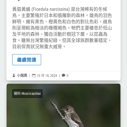
黃眉黃鶲 (Ficedula narcissina) 是台灣稀有的冬候
鳥，主要繁殖於日本和俄羅斯的森林。雄鳥的羽色
鮮明，擁有黑色、橙黃色和白色的對比色彩，雌鳥
則呈現較為暗淡的橄欖褐色。牠們主要棲息於低山
及平地的森林，獨自活動於樹冠下層，以昆蟲為
食。雖無台灣繁殖紀錄，但其全球族群數量穩定，
目前保育狀況無重大威脅。
繼續閱讀

小雨燕
|

10 月 18, 2024
|

0
鶲科 Muscicapidae