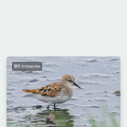
鷸科 Scolopacidae