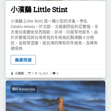
小濱鷸 Little Stint
小濱鷸 (Little Stint) 是一種小型的涉禽，學名
Calidris minuta。於北歐、北極圈西伯利亞繁殖，冬
天會往南遷徙至西南歐、非洲、印度等地度冬。由
於非繁殖羽與台灣常見的冬候鳥紅胸濱鷸十分相
近，並經常混棲，是台灣的稀有的冬候鳥、及稀有
過境鳥
繼續閱讀

小雨燕
|

7 月 18, 2021
|

0
鷸科 Scolopacidae