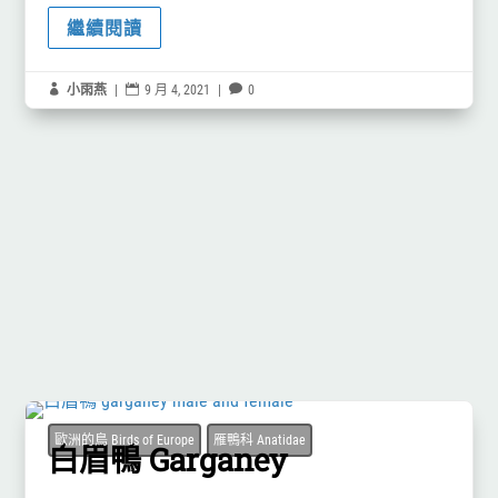
繼續閱讀

小雨燕
|

9 月 4, 2021
|

0
歐洲的鳥 Birds of Europe
雁鴨科 Anatidae
白眉鴨 Garganey