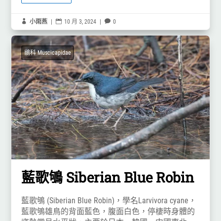

小雨燕
|

10 月 3, 2024
|

0
鶲科 Muscicapidae
藍歌鴝 Siberian Blue Robin
藍歌鴝 (Siberian Blue Robin)，學名Larvivora cyane，
藍歌鴝雄鳥的背面藍色，腹面白色，停棲時身體的