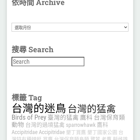
依時間 Archive
彙
整
搜尋 Search
搜尋
標籤 Tag
台灣的迷鳥
台灣的猛禽
Birds of Prey
臺灣的猛禽
鷹科
台灣保育類
動物
台灣的過境猛禽
sparrowhawk
鷹科
Accipitridae
Accipitridae
墾丁賞鷹
墾丁國家公園
台
灣特有種蜻蜓
賞鷹
台灣保育類鳥類
鷺鷥
老鷹
擬雌雄