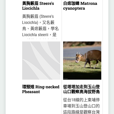
黃胸藪眉 Steere's
白痣珈蟌 Matrona
Liocichla
cyanoptera
黃胸藪眉 (Steere's
Liocichla)，又名藪
鳥、黃痣藪眉，學名
Liocichla steerii，是
一種僅分布於台灣中
海拔山區的特有種噪
眉科鳥類，性不怕
人，是十分容易觀察
的鳥類。
環頸雉 Ring-necked
從塔塔加走到玉山登
Pheasant
山口觀察高海拔野鳥
從台18線的上東埔停
車場到玉山登山口的
這段路線是觀察台灣