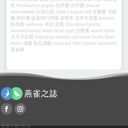
性
Philomachus pugnax
班甲鷹
斑甲鷹
chinese
sparrowhawk
社頂公園
Calidris pugnax
ruff
赤腹鷹
流蘇
鷸
稀有種
猛禽飛行辨識
凌霄亭
凌霄亭賞鷹
Accipiter
粉鳥鷹
reefheron
旱田
岩鷺
Charadrius
Egretta
novaehollandiae
white-faced egret
白臉鷺
sacred heron
太平洋岩鷺
Charadrius veredus
reef-heron
Pacific Reef-
Heron
濱鷸
長趾濱鷸
Long-toed Stint
Calidris subminuta
雲雀鷸
燕雀之誌 2024