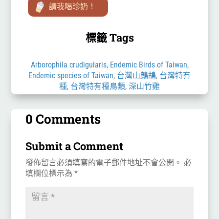
請我喝珍奶！
為僅分布於台灣的台
灣...
標籤 Tags
Arborophila crudigularis
,
Endemic Birds of Taiwan
,
Endemic species of Taiwan
,
台灣山鷓鴣
,
台灣特有
種
,
台灣特有種鳥類
,
深山竹雞
0 Comments
Submit a Comment
發佈留言必須填寫的電子郵件地址不會公開。
必
填欄位標示為
*