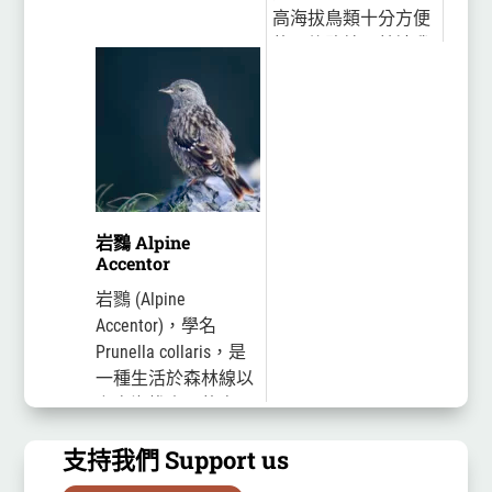
高海拔鳥類十分方便
的一條路線，就讓我
們一起來走訪這條路
線，看看會遇見什麼
野生動物吧
岩鷚 Alpine
Accentor
岩鷚 (Alpine
Accentor)，學名
Prunella collaris，是
一種生活於森林線以
上高海拔山區的鳥
類，分布於歐亞大
支持我們 Support us
陸，可分為九個亞
種，其中fennelli亞種