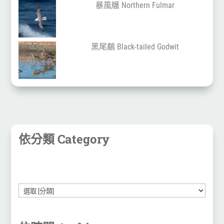
暴風鸌 Northern Fulmar
黑尾鷸 Black-tailed Godwit
依分類 Category