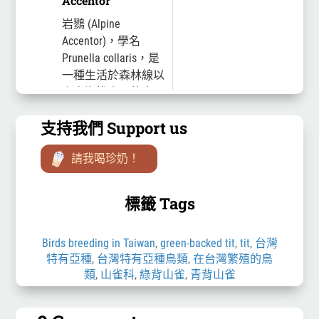
Accentor
岩鷚 (Alpine
Accentor)，學名
Prunella collaris，是
一種生活於森林線以
上高海拔山區的鳥
類，分布於歐亞大
支持我們 Support us
陸，可分為九個亞
種，其中fennelli亞種
請我喝珍奶！
為僅分布於台灣的台
灣...
標籤 Tags
Birds breeding in Taiwan
,
green-backed tit
,
tit
,
台灣
特有亞種
,
台灣特有亞種鳥類
,
在台灣繁殖的鳥
類
,
山雀科
,
綠背山雀
,
青背山雀