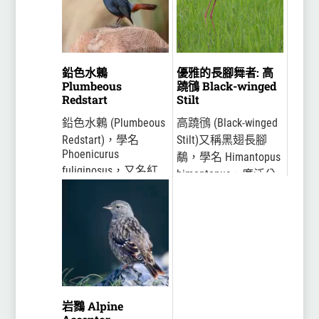
島地區，台灣特有亞
種...
鉛色水鶇
優雅的長腳舞者: 高
Plumbeous
蹺鴴 Black-winged
Redstart
Stilt
鉛色水鶇 (Plumbeous
高蹺鴴 (Black-winged
Redstart)，學名
Stilt)又稱黑翅長腳
Phoenicurus
鷸，學名 Himantopus
fuliginosus，又名紅
himantopus，廣泛分
尾水鴝、鉛色水鴝、
布於各大洲。在台灣
石青仔，是鶲科紅尾
繁殖的是高蹺鴴的指
鴝屬的一種鳥類，於
名亞種 H. h.
台灣棲息全島海拔
himantopus，全...
500 至 230...
岩鷚 Alpine