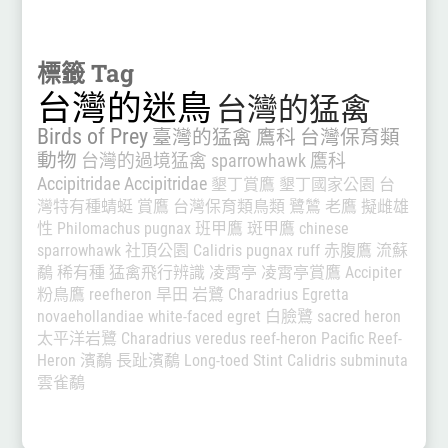
標籤 Tag
台灣的迷鳥
台灣的猛禽
Birds of Prey
臺灣的猛禽
鷹科
台灣保育類
動物
台灣的過境猛禽
sparrowhawk
鷹科
Accipitridae
Accipitridae
墾丁賞鷹
墾丁國家公園
台
灣特有種蜻蜓
賞鷹
台灣保育類鳥類
鷺鷥
老鷹
擬雌雄
性
Philomachus pugnax
班甲鷹
斑甲鷹
chinese
sparrowhawk
社頂公園
Calidris pugnax
ruff
赤腹鷹
流蘇
鷸
稀有種
猛禽飛行辨識
凌霄亭
凌霄亭賞鷹
Accipiter
粉鳥鷹
reefheron
旱田
岩鷺
Charadrius
Egretta
novaehollandiae
white-faced egret
白臉鷺
sacred heron
太平洋岩鷺
Charadrius veredus
reef-heron
Pacific Reef-
Heron
濱鷸
長趾濱鷸
Long-toed Stint
Calidris subminuta
雲雀鷸