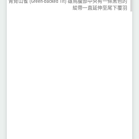
青背山雀 (Green-backed Tit) 雄鳥腹部中央有一條黑色的
緃帶一直延伸至尾下覆羽