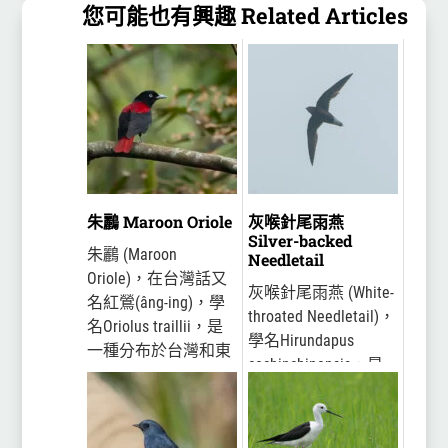
您可能也有興趣 Related Articles
朱鸝 Maroon Oriole
灰喉針尾雨燕
Silver-backed
朱鸝 (Maroon
Needletail
Oriole)，在台灣話又
灰喉針尾雨燕 (White-
名紅鶯(âng-ing)，學
throated Needletail)，
名Oriolus traillii，是
學名Hirundapus
一種分布於台灣和東
cochinchinensis，是
南亞地區的黃鸝科鳥
一種外型粗壯的雨
類，外型有鮮豔的紅
燕，主要分布於台
色和黑色，主要棲息
灣、海南島、中南半
於中低海拔山區...