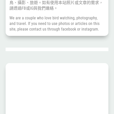
鳥、攝影、旅遊。如有使用本站照片或文章的需求，
請透過
FB
或
IG
與我們連絡。
We are a couple who love bird watching, photography,
and travel. If you need to use photos or articles on this
site, please contact us through
facebook
or
instagram
.