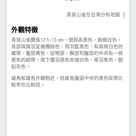
青背山雀在台灣分布地圖
外觀特徵
青背山雀體長
12·5–13 cm，頭部為黑色，臉頰白色，
背部與肩羽呈橄欖綠色，飛羽藍黑色，有兩條白色的
翼帶，腹部黃色，從喉部、胸部到腹部的中央有一條
黑色的縱帶，尾下覆羽黑色末端白色，尾羽黑色，腳
鉛灰色。
雌鳥和雄鳥外觀相近，但雌鳥腹面中央的黑色緃帶比
較窄也比較短。