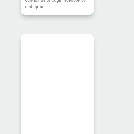
contact us through
facebook
or
instagram
.