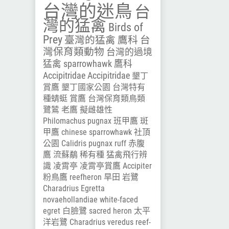
台灣的迷鳥
台
灣的猛禽
Birds of
Prey
臺灣的猛禽
鷹科
台
灣保育類動物
台灣的過境
猛禽
sparrowhawk
鷹科
Accipitridae
Accipitridae
墾丁
賞鷹
墾丁國家公園
台灣特有
種蜻蜓
賞鷹
台灣保育類鳥類
鷺鷥
老鷹
擬雌雄性
Philomachus pugnax
班甲鷹
斑
甲鷹
chinese sparrowhawk
社頂
公園
Calidris pugnax
ruff
赤腹
鷹
流蘇鷸
稀有種
猛禽飛行辨
識
凌霄亭
凌霄亭賞鷹
Accipiter
粉鳥鷹
reefheron
旱田
岩鷺
Charadrius
Egretta
novaehollandiae
white-faced
egret
白臉鷺
sacred heron
太平
洋岩鷺
Charadrius veredus
reef-