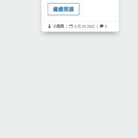
繼續閱讀

小雨燕
|

4 月 24, 2022
|

0