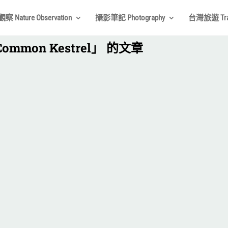
 Nature Observation
攝影筆記 Photography
台灣旅遊 Trav
 Common Kestrel」 的文章