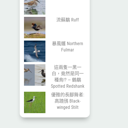
流蘇鷸 Ruff
暴風鸌 Northern
Fulmar
這兩隻一黑一
白，竟然是同一
種鳥!? — 鶴鷸
Spotted Redshank
優雅的長腳舞者:
高蹺鴴 Black-
winged Stilt