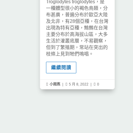
Troglodytes troglodytes，是
一種體型很小的褐色鳥類，分
布甚廣，普遍分布於歐亞大陸
及北非，有28個亞種，在台灣
出現為特有亞種，鷦鷯在台灣
主要分布於高海拔山區，大多
生活於灌叢底層，不易觀察，
但到了繁殖期，常站在突出的
枝條上見到牠們鳴唱。
繼續閱讀

小雨燕
|

5 月 8, 2022
|

0