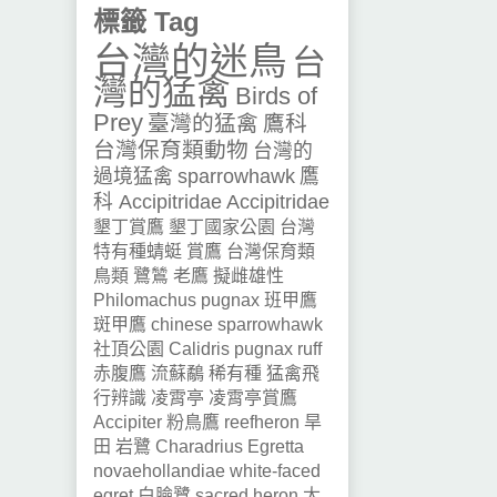
標籤 Tag
台灣的迷鳥
台
灣的猛禽
Birds of
Prey
臺灣的猛禽
鷹科
台灣保育類動物
台灣的
過境猛禽
sparrowhawk
鷹
科 Accipitridae
Accipitridae
墾丁賞鷹
墾丁國家公園
台灣
特有種蜻蜓
賞鷹
台灣保育類
鳥類
鷺鷥
老鷹
擬雌雄性
Philomachus pugnax
班甲鷹
斑甲鷹
chinese sparrowhawk
社頂公園
Calidris pugnax
ruff
赤腹鷹
流蘇鷸
稀有種
猛禽飛
行辨識
凌霄亭
凌霄亭賞鷹
Accipiter
粉鳥鷹
reefheron
旱
田
岩鷺
Charadrius
Egretta
novaehollandiae
white-faced
egret
白臉鷺
sacred heron
太