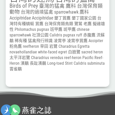
Birds of Prey
臺灣的猛禽
鷹科
台灣保育類
動物
台灣的過境猛禽
sparrowhawk
鷹科
Accipitridae
Accipitridae
墾丁賞鷹
墾丁國家公園
台
灣特有種蜻蜓
賞鷹
台灣保育類鳥類
鷺鷥
老鷹
擬雌雄
性
Philomachus pugnax
班甲鷹
斑甲鷹
chinese
sparrowhawk
社頂公園
Calidris pugnax
ruff
赤腹鷹
流蘇
鷸
稀有種
猛禽飛行辨識
凌霄亭
凌霄亭賞鷹
Accipiter
粉鳥鷹
reefheron
旱田
岩鷺
Charadrius
Egretta
novaehollandiae
white-faced egret
白臉鷺
sacred heron
太平洋岩鷺
Charadrius veredus
reef-heron
Pacific Reef-
Heron
濱鷸
長趾濱鷸
Long-toed Stint
Calidris subminuta
雲雀鷸