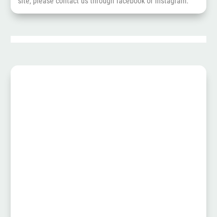
site, please contact us through
facebook
or
instagram
.