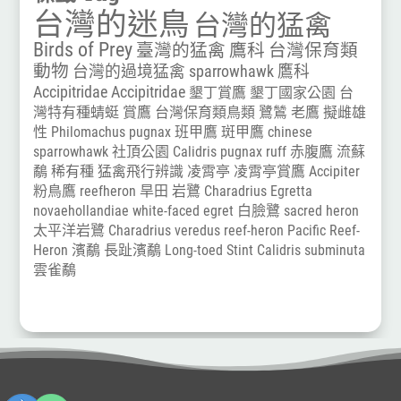
台灣的迷鳥
台灣的猛禽
Birds of Prey
臺灣的猛禽
鷹科
台灣保育類
動物
台灣的過境猛禽
sparrowhawk
鷹科
Accipitridae
Accipitridae
墾丁賞鷹
墾丁國家公園
台
灣特有種蜻蜓
賞鷹
台灣保育類鳥類
鷺鷥
老鷹
擬雌雄
性
Philomachus pugnax
班甲鷹
斑甲鷹
chinese
sparrowhawk
社頂公園
Calidris pugnax
ruff
赤腹鷹
流蘇
鷸
稀有種
猛禽飛行辨識
凌霄亭
凌霄亭賞鷹
Accipiter
粉鳥鷹
reefheron
旱田
岩鷺
Charadrius
Egretta
novaehollandiae
white-faced egret
白臉鷺
sacred heron
太平洋岩鷺
Charadrius veredus
reef-heron
Pacific Reef-
Heron
濱鷸
長趾濱鷸
Long-toed Stint
Calidris subminuta
雲雀鷸