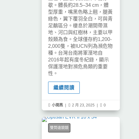
歇。體長約28.5–34 cm，體
型厚重，嘴黑色略上翹，腿黃
綠色，翼下覆羽全白，可與青
足鷸區分。棲息於潮間帶濕
地、河口與紅樹林，主要以甲
殼類為食。全球僅存約1,200-
2,000隻，被IUCN列為瀕危物
種。台灣台南將軍溼地自
2016年起有度冬紀錄，顯示
保護溼地對瀕危鳥類的重要
性。
繼續閱讀

小雨燕
|

2 月 23, 2025
|

0
雙筒遠鏡鏡