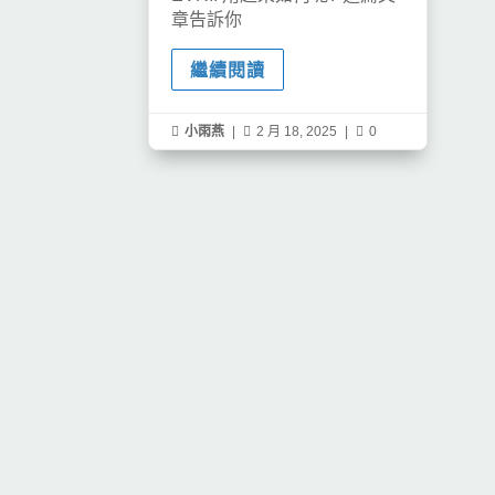
章告訴你
繼續閱讀

小雨燕
|

2 月 18, 2025
|

0