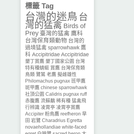
標籤 Tag
台灣的迷鳥
台
灣的猛禽
Birds of
Prey
臺灣的猛禽
鷹科
台灣保育類動物
台灣的
過境猛禽
sparrowhawk
鷹
科 Accipitridae
Accipitridae
墾丁賞鷹
墾丁國家公園
台灣
特有種蜻蜓
賞鷹
台灣保育類
鳥類
鷺鷥
老鷹
擬雌雄性
Philomachus pugnax
班甲鷹
斑甲鷹
chinese sparrowhawk
社頂公園
Calidris pugnax
ruff
赤腹鷹
流蘇鷸
稀有種
猛禽飛
行辨識
凌霄亭
凌霄亭賞鷹
Accipiter
粉鳥鷹
reefheron
旱
田
岩鷺
Charadrius
Egretta
novaehollandiae
white-faced
egret
白臉鷺
sacred heron
太