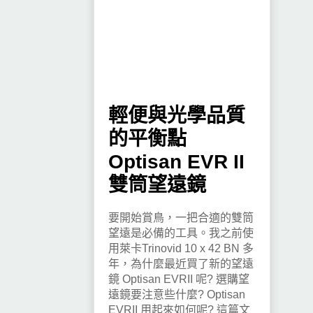
輕便與光學品質
的平衡點
Optisan EVR II
雙筒望遠鏡
要開始賞鳥，一把合適的雙筒
望遠是必備的工具。我之前使
用萊卡Trinovid 10 x 42 BN 多
年，為什麼最近買了新的望遠
鏡 Optisan EVRII 呢? 選購望
遠鏡要注意些什麼? Optisan
EVRII 用起來如何呢? 這篇文