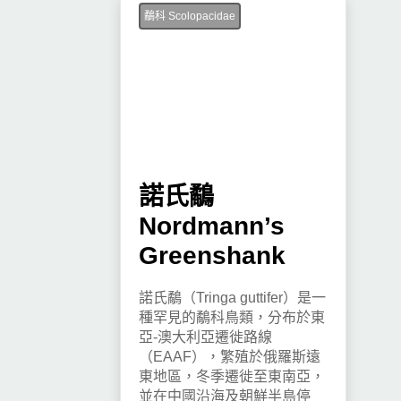
鷸科 Scolopacidae
諾氏鷸
Nordmann’s
Greenshank
諾氏鷸（Tringa guttifer）是一
種罕見的鷸科鳥類，分布於東
亞-澳大利亞遷徙路線
（EAAF），繁殖於俄羅斯遠
東地區，冬季遷徙至東南亞，
並在中國沿海及朝鮮半島停