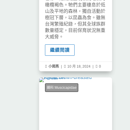
橄欖褐色。牠們主要棲息於低
山及平地的森林，獨自活動於
樹冠下層，以昆蟲為食。雖無
台灣繁殖紀錄，但其全球族群
數量穩定，目前保育狀況無重
大威脅。
繼續閱讀

小雨燕
|

10 月 18, 2024
|

0
鶲科 Muscicapidae