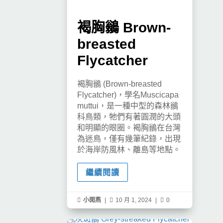
褐胸鶲 Brown-
breasted
Flycatcher
褐胸鶲 (Brown-breasted
Flycatcher)，學名Muscicapa
muttui，是一種中型的森林鶲
科鳥類，牠們有著圓潤的大頭
和明顯的眼圈。褐胸鶲在台灣
為迷鳥，僅有幾筆紀錄，出現
於海岸防風林、離島等地點。
繼續閱讀

小雨燕
|

10 月 1, 2024
|

0