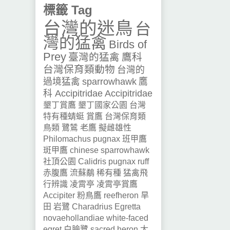
標籤 Tag
台灣的迷鳥
台
灣的猛禽
Birds of
Prey
臺灣的猛禽
鷹科
台灣保育類動物
台灣的
過境猛禽
sparrowhawk
鷹
科 Accipitridae
Accipitridae
墾丁賞鷹
墾丁國家公園
台灣
特有種蜻蜓
賞鷹
台灣保育類
鳥類
鷺鷥
老鷹
擬雌雄性
Philomachus pugnax
班甲鷹
斑甲鷹
chinese sparrowhawk
社頂公園
Calidris pugnax
ruff
赤腹鷹
流蘇鷸
稀有種
猛禽飛
行辨識
凌霄亭
凌霄亭賞鷹
Accipiter
粉鳥鷹
reefheron
旱
田
岩鷺
Charadrius
Egretta
novaehollandiae
white-faced
egret
白臉鷺
sacred heron
太