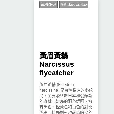
台灣的陸鳥
鶲科 Muscicapidae
黃眉黃鶲
Narcissus
flycatcher
黃眉黃鶲 (Ficedula
narcissina) 是台灣稀有的冬候
鳥，主要繁殖於日本和俄羅斯
的森林。雄鳥的羽色鮮明，擁
有黑色、橙黃色和白色的對比
色彩，雌鳥則呈現較為暗淡的