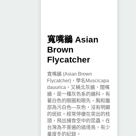
寬嘴鶲 Asian
Brown
Flycatcher
寛嘴鶲 (Asian Brown
Flycatcher)，學名Muscicapa
dauurica，又稱北灰鶲、闊嘴
鶲，是一種灰色系的鶲科，有
著白色的眼圈和眼先，胸和腹
部為污白色—灰色，沒有明顯
的斑紋。經常停棲在突出的枝
頭，飛出捕食空中的昆蟲。在
台灣為不普遍的過境鳥，有少
量度冬的紀錄。