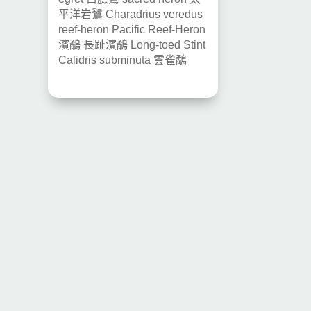
平洋岩鷺
Charadrius veredus
reef-heron
Pacific Reef-Heron
濱鷸
長趾濱鷸
Long-toed Stint
Calidris subminuta
雲雀鷸