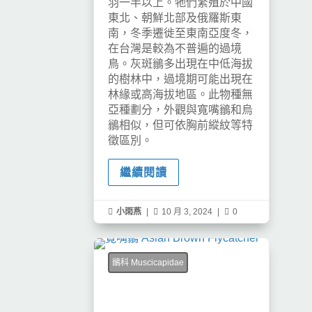
羽一半以上。牠們繁殖於中國
東北、朝鮮北部及俄羅斯東
南，冬季遷徙至東南亞度冬，
在台灣是較為不普遍的過境
鳥。灰斑鶲多出現在中低海拔
的樹林中，過境期可能出現在
林緣或高海拔地區。此物種無
亞種劃分，外觀與寬嘴鶲和烏
鶲相似，但可依胸前縱紋等特
徵區別。
繼續閱讀

小雨燕
|

10 月 3, 2024
|

0
鶲科 Muscicapidae