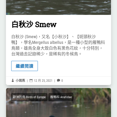
白秋沙 Smew
白秋沙 (Smew)，又名【小秋沙】、【斑頭秋沙
鴨】，學名Mergellus albellus，是一種小型的雁鴨科
鳥類，雄鳥全身大致白色有黑色花紋，十分特別，
台灣過去記錄稀少，是稀有的冬候鳥。
繼續閱讀

小雨燕
|

12 月 25, 2021
|

0
歐洲的鳥 Birds of Europe
雁鴨科 Anatidae