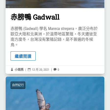
赤膀鴨 Gadwall
赤膀鴨 (Gadwall) 學名 Mareca strepera，廣泛分布於
歐亞大陸和北美洲，於溫帶地區繁殖，冬天遷徙至
南方度冬，台灣沒有繁殖記錄，是不普遍的冬候
鳥。
繼續閱讀

小雨燕
|

12 月 20, 2021
|

0
自然紀行