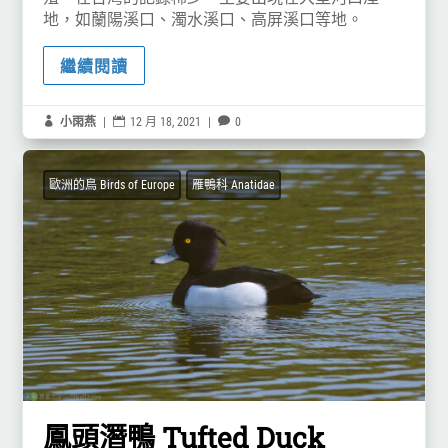
地，如蘭陽溪口、濁水溪口、高屏溪口等地。
繼續閱讀

小雨燕
|

12 月 18, 2021
|

0
歐洲的鳥 Birds of Europe
雁鴨科 Anatidae
鳳頭潛鴨 Tufted Duck