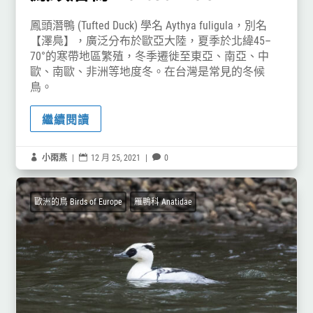
鳳頭潛鴨 (Tufted Duck) 學名 Aythya fuligula，別名
【澤鳧】，廣泛分布於歐亞大陸，夏季於北緯45–
70°的寒帶地區繁殖，冬季遷徙至東亞、南亞、中
歐、南歐、非洲等地度冬。在台灣是常見的冬候
鳥。
繼續閱讀

小雨燕
|

12 月 25, 2021
|

0
歐洲的鳥 Birds of Europe
雁鴨科 Anatidae