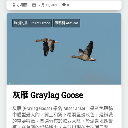

小雨燕
|

12 月 12, 2021
|

0
歐洲的鳥 Birds of Europe
雁鴨科 Anatidae
灰雁 Graylag Goose
灰雁 (Graylag Goose) 學名 Anser anser，是灰色雁鴨
中體型最大的，翼上和翼下覆羽呈淡灰色，是辨識
的重要特徵。普遍分布於歐亞大陸，於溫帶地區繁
殖，在台灣的記錄稀少，主要出現在大型河口溼