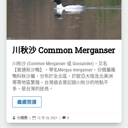
川秋沙 Common Merganser
川秋沙 (Common Merganser 或 Goosander)，又名
【普通秋沙鴨】，學名Mergus merganser，分類屬雁
鴨科秋沙屬，分布於全北區，於歐亞大陸及北美洲
寒帶地區繁殖，台灣過去曾記錄川秋沙的地點不
多，是台灣的迷鳥。
繼續閱讀

小雨燕
|

12 月 26, 2021
|

0