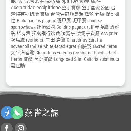
動物
台灣的過境猛禽
sparrowhawk
鷹科
Accipitridae
Accipitridae
墾丁賞鷹
墾丁國家公園
台
灣特有種蜻蜓
賞鷹
台灣保育類鳥類
鷺鷥
老鷹
擬雌雄
性
Philomachus pugnax
班甲鷹
斑甲鷹
chinese
sparrowhawk
社頂公園
Calidris pugnax
ruff
赤腹鷹
流蘇
鷸
稀有種
猛禽飛行辨識
凌霄亭
凌霄亭賞鷹
Accipiter
粉鳥鷹
reefheron
旱田
岩鷺
Charadrius
Egretta
novaehollandiae
white-faced egret
白臉鷺
sacred heron
太平洋岩鷺
Charadrius veredus
reef-heron
Pacific Reef-
Heron
濱鷸
長趾濱鷸
Long-toed Stint
Calidris subminuta
雲雀鷸