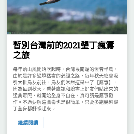
暫別台灣前的2021墾丁瘋鵟
之旅
每年落山風開始吹起時，台灣最南端的恆春半島，
由於是許多過境猛禽的必經之路，每年秋天總會吸
引大批鳥友前往，鳥友們常說這是中了【鷹毒】，
因為每到秋天，看著鷹訊和臉書上好友們貼出來的
猛禽毒照，就開始全身不自在，真可謂是鷹毒發
作。不過要解這鷹毒也是很簡單，只要多跑幾趟墾
丁全身都舒暢起來。
繼續閱讀