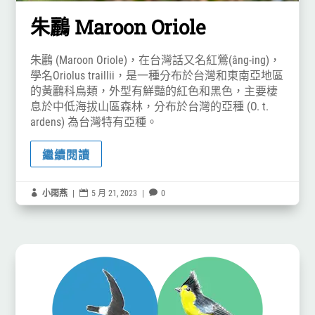
朱鸝 Maroon Oriole
朱鸝 (Maroon Oriole)，在台灣話又名紅鶯(âng-ing)，
學名Oriolus traillii，是一種分布於台灣和東南亞地區
的黃鸝科鳥類，外型有鮮豔的紅色和黑色，主要棲
息於中低海拔山區森林，分布於台灣的亞種 (O. t.
ardens) 為台灣特有亞種。
繼續閱讀

小雨燕
|

5 月 21, 2023
|

0