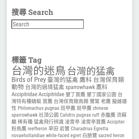
搜尋 Search
搜尋
標籤 Tag
台灣的迷鳥
台灣的猛禽
Birds of Prey
臺灣的猛禽
鷹科
台灣保育類
動物
台灣的過境猛禽
sparrowhawk
鷹科
Accipitridae
Accipitridae
墾丁賞鷹
墾丁國家公園
台
灣特有種蜻蜓
賞鷹
台灣保育類鳥類
鷺鷥
老鷹
擬雌雄
性
Philomachus pugnax
班甲鷹
斑甲鷹
chinese
sparrowhawk
社頂公園
Calidris pugnax
ruff
赤腹鷹
流蘇
鷸
稀有種
猛禽飛行辨識
凌霄亭
凌霄亭賞鷹
Accipiter
粉鳥鷹
reefheron
旱田
岩鷺
Charadrius
Egretta
novaehollandiae
white-faced egret
白臉鷺
sacred heron