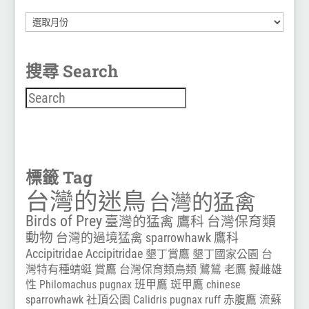
彙
整
搜尋 Search
搜尋
標籤 Tag
台灣的迷鳥
台灣的猛禽
Birds of Prey
臺灣的猛禽
鷹科
台灣保育類
動物
台灣的過境猛禽
sparrowhawk
鷹科
Accipitridae
Accipitridae
墾丁賞鷹
墾丁國家公園
台
灣特有種蜻蜓
賞鷹
台灣保育類鳥類
鷺鷥
老鷹
擬雌雄
性
Philomachus pugnax
班甲鷹
斑甲鷹
chinese
sparrowhawk
社頂公園
Calidris pugnax
ruff
赤腹鷹
流蘇