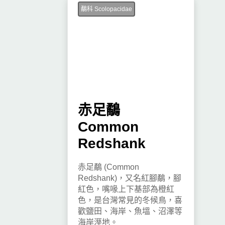
鷸科 Scolopacidae
赤足鷸
Common
Redshank
赤足鷸 (Common
Redshank)，又名紅腳鷸，腳
紅色，嘴喙上下基部為橙紅
色，是台灣常見的冬候鳥，喜
歡鹽田、海岸、魚塭、沼澤等
海岸溼地。