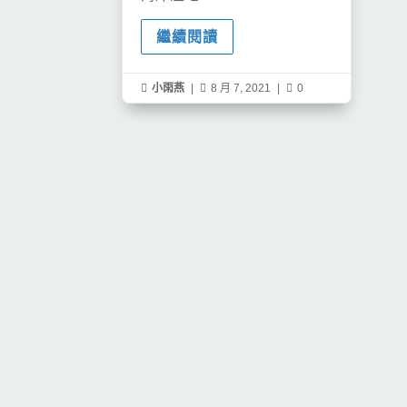
繼續閱讀

小雨燕
|

8 月 7, 2021
|

0