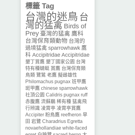
標籤 Tag
台灣的迷鳥
台
灣的猛禽
Birds of
Prey
臺灣的猛禽
鷹科
台灣保育類動物
台灣的
過境猛禽
sparrowhawk
鷹
科 Accipitridae
Accipitridae
墾丁賞鷹
墾丁國家公園
台灣
特有種蜻蜓
賞鷹
台灣保育類
鳥類
鷺鷥
老鷹
擬雌雄性
Philomachus pugnax
班甲鷹
斑甲鷹
chinese sparrowhawk
社頂公園
Calidris pugnax
ruff
赤腹鷹
流蘇鷸
稀有種
猛禽飛
行辨識
凌霄亭
凌霄亭賞鷹
Accipiter
粉鳥鷹
reefheron
旱
田
岩鷺
Charadrius
Egretta
novaehollandiae
white-faced
egret
白臉鷺
sacred heron
太