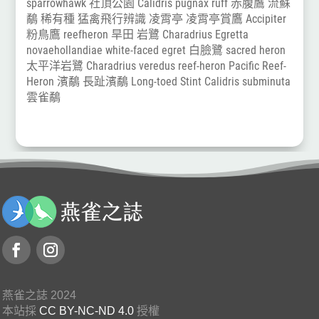
sparrowhawk
社頂公園
Calidris pugnax
ruff
赤腹鷹
流蘇
鷸
稀有種
猛禽飛行辨識
凌霄亭
凌霄亭賞鷹
Accipiter
粉鳥鷹
reefheron
旱田
岩鷺
Charadrius
Egretta
novaehollandiae
white-faced egret
白臉鷺
sacred heron
太平洋岩鷺
Charadrius veredus
reef-heron
Pacific Reef-
Heron
濱鷸
長趾濱鷸
Long-toed Stint
Calidris subminuta
雲雀鷸
燕雀之誌 2024
本站採
CC BY-NC-ND 4.0
授權