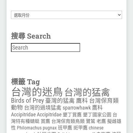
彙
整
搜尋 Search
搜尋
標籤 Tag
台灣的迷鳥
台灣的猛禽
Birds of Prey
臺灣的猛禽
鷹科
台灣保育類
動物
台灣的過境猛禽
sparrowhawk
鷹科
Accipitridae
Accipitridae
墾丁賞鷹
墾丁國家公園
台
灣特有種蜻蜓
賞鷹
台灣保育類鳥類
鷺鷥
老鷹
擬雌雄
性
Philomachus pugnax
班甲鷹
斑甲鷹
chinese