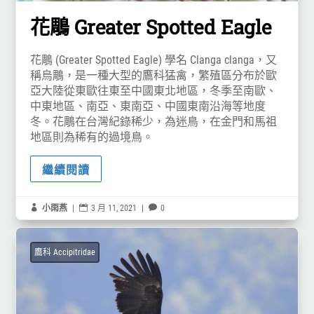
花鵰 Greater Spotted Eagle
花鵰 (Greater Spotted Eagle) 學名 Clanga clanga，又
稱烏鵰，是一種大型的鷹科猛禽，繁殖區分布於歐
亞大陸從東歐往東至中國東北地區，冬季至南歐、
中東地區、南亞、東南亞、中國東南沿海等地度
冬。花鵰在台灣紀錄稀少，為迷鳥，在金門和馬祖
地區則為稀有的過境鳥。
繼續閱讀

小雨燕
|

3 月 11, 2021
|

0
鷹科 Accipitridae