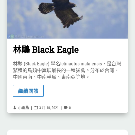
林鵰 Black Eagle
林鵰 (Black Eagle) 學名Ictinaetus malaiensis，是台灣
繁殖的鳥類中翼展最長的一種猛禽。分布於台灣、
中國東南、中南半島、東南亞等地。
繼續閱讀

小雨燕
|

3 月 10, 2021
|

0