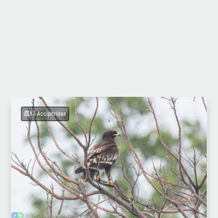
鷹科 Accipitridae