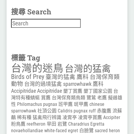
搜尋 Search
搜尋
標籤 Tag
台灣的迷鳥
台灣的猛禽
Birds of Prey
臺灣的猛禽
鷹科
台灣保育類
動物
台灣的過境猛禽
sparrowhawk
鷹科
Accipitridae
Accipitridae
墾丁賞鷹
墾丁國家公園
台
灣特有種蜻蜓
賞鷹
台灣保育類鳥類
鷺鷥
老鷹
擬雌雄
性
Philomachus pugnax
班甲鷹
斑甲鷹
chinese
sparrowhawk
社頂公園
Calidris pugnax
ruff
赤腹鷹
流蘇
鷸
稀有種
猛禽飛行辨識
凌霄亭
凌霄亭賞鷹
Accipiter
粉鳥鷹
reefheron
旱田
岩鷺
Charadrius
Egretta
novaehollandiae
white-faced egret
白臉鷺
sacred heron