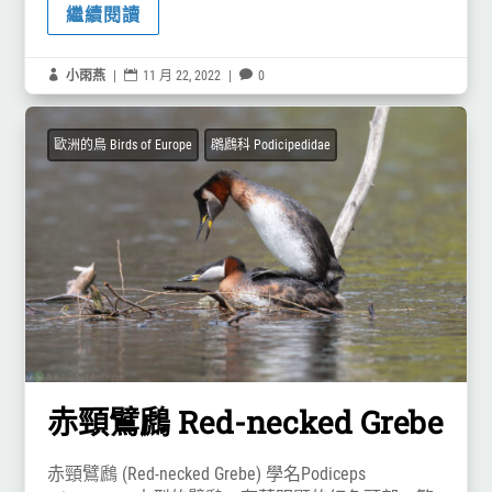
繼續閱讀

小雨燕
|

11 月 22, 2022
|

0
歐洲的鳥 Birds of Europe
鸊鷉科 Podicipedidae
赤頸鷿鷉 Red-necked Grebe
赤頸鷿鷉 (Red-necked Grebe) 學名Podiceps