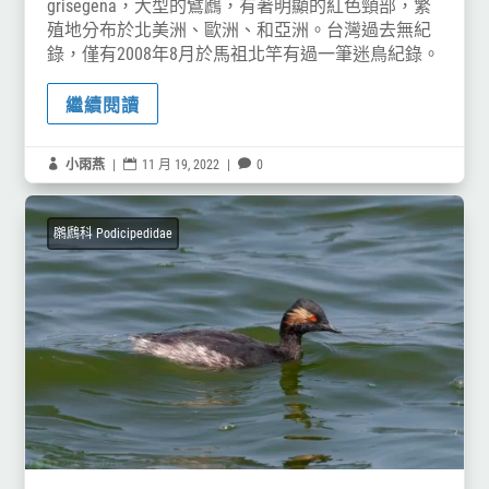
grisegena，大型的鷿鷉，有著明顯的紅色頸部，繁
殖地分布於北美洲、歐洲、和亞洲。台灣過去無紀
錄，僅有2008年8月於馬祖北竿有過一筆迷鳥紀錄。
繼續閱讀

小雨燕
|

11 月 19, 2022
|

0
鸊鷉科 Podicipedidae