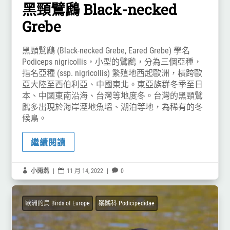
黑頸鷿鷉 Black-necked
Grebe
黑頸鷿鷉 (Black-necked Grebe, Eared Grebe) 學名
Podiceps nigricollis，小型的鷿鷉，分為三個亞種，
指名亞種 (ssp. nigricollis) 繁殖地西起歐洲，橫跨歐
亞大陸至西伯利亞、中國東北。東亞族群冬季至日
本、中國東南沿海、台灣等地度冬。台灣的黑頸鷿
鷉多出現於海岸溼地魚塭、湖泊等地，為稀有的冬
候鳥。
繼續閱讀

小雨燕
|

11 月 14, 2022
|

0
歐洲的鳥 Birds of Europe
鸊鷉科 Podicipedidae