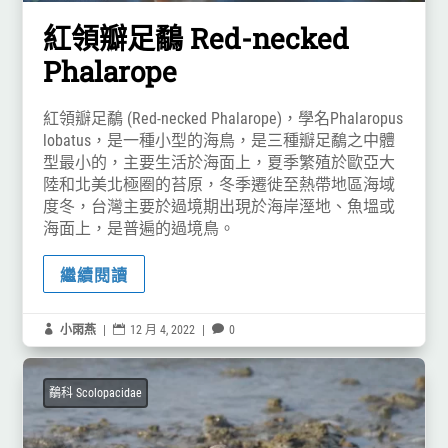
紅領瓣足鷸 Red-necked
Phalarope
紅領瓣足鷸 (Red-necked Phalarope)，學名Phalaropus
lobatus，是一種小型的海鳥，是三種瓣足鷸之中體
型最小的，主要生活於海面上，夏季繁殖於歐亞大
陸和北美北極圈的苔原，冬季遷徙至熱帶地區海域
度冬，台灣主要於過境期出現於海岸溼地、魚塭或
海面上，是普遍的過境鳥。
繼續閱讀

小雨燕
|

12 月 4, 2022
|

0
鷸科 Scolopacidae