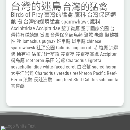
台灣的迷鳥
台灣的猛禽
Birds of Prey
臺灣的猛禽
鷹科
台灣保育類
動物
台灣的過境猛禽
sparrowhawk
鷹科
Accipitridae
Accipitridae
墾丁賞鷹
墾丁國家公園
台
灣特有種蜻蜓
賞鷹
台灣保育類鳥類
鷺鷥
老鷹
擬雌雄
性
Philomachus pugnax
班甲鷹
斑甲鷹
chinese
sparrowhawk
社頂公園
Calidris pugnax
ruff
赤腹鷹
流蘇
鷸
稀有種
猛禽飛行辨識
凌霄亭
凌霄亭賞鷹
Accipiter
粉鳥鷹
reefheron
旱田
岩鷺
Charadrius
Egretta
novaehollandiae
white-faced egret
白臉鷺
sacred heron
太平洋岩鷺
Charadrius veredus
reef-heron
Pacific Reef-
Heron
濱鷸
長趾濱鷸
Long-toed Stint
Calidris subminuta
雲雀鷸