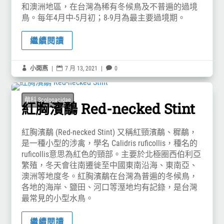
和澳洲地區，在台灣為稀有冬候鳥及不普遍的過境
鳥。每年4月中-5月初；8-9月為最主要過境期。
繼續閱讀

小雨燕
|

7 月 13, 2021
|

0
鷸科 Scolopacidae
紅胸濱鷸 Red-necked Stint
紅胸濱鷸 (Red-necked Stint) 又稱紅頸濱鷸、穉鷸，
是一種小型的涉禽，學名 Calidris ruficollis，種名的
ruficollis意思為紅色的頸部。主要於北極圈西伯利亞
繁殖，冬天會往南遷徙至中國東南沿海、東南亞、
澳洲等地度冬。紅胸濱鷸在台灣為普遍的冬候鳥，
各地的海岸、鹽田、河口等溼地均有記錄，是台灣
最常見的小型水鳥。
繼續閱讀