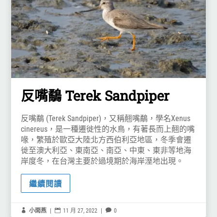
反嘴鷸 Terek Sandpiper
反嘴鷸 (Terek Sandpiper)，又稱翹嘴鷸，學名Xenus
cinereus，是一種遷徙性的水鳥，有著長而上翹的嘴
喙，繁殖於歐亞大陸北方西伯利亞地區，冬季會遷
徙至澳大利亞、東南亞、南亞、中東、東非等地海
岸度冬，在台灣主要於過境期於海岸溼地出現。
繼續閱讀

小雨燕
|

11 月 27, 2022
|

0