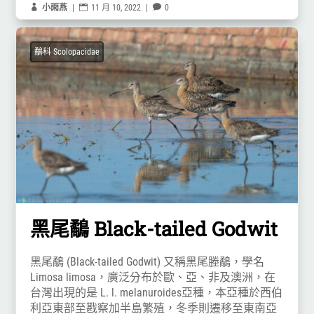

小雨燕
|

11 月 10, 2022
|

0
鷸科 Scolopacidae
黑尾鷸 Black-tailed Godwit
黑尾鷸 (Black-tailed Godwit) 又稱黑尾塍鷸，學名
Limosa limosa，廣泛分布於歐、亞、非及澳洲，在
台灣出現的是 L. l. melanuroides亞種，本亞種於西伯
利亞東部至戡察加半島繁殖，冬季則遷移至東南亞