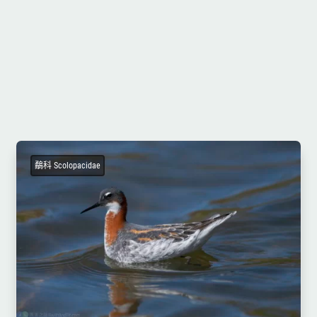
鷸科 Scolopacidae