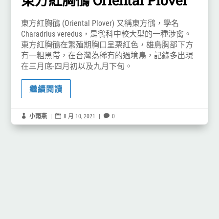
東方紅胸鴴 Oriental Plover
東方紅胸鴴 (Oriental Plover) 又稱東方鴴，學名
Charadrius veredus，是鴴科中較大型的一種涉禽。
東方紅胸鴴在繁殖期胸口呈栗紅色，雄鳥胸部下方
有一粗黑帶，在台灣為稀有的過境鳥，記錄多出現
在三月底-四月初以及九月下旬。
繼續閱讀

小雨燕
|

8 月 10, 2021
|

0