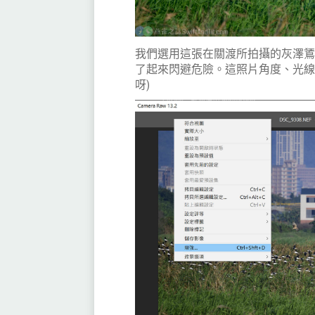
我們選用這張在關渡所拍攝的灰澤
了起來閃避危險。這照片角度、光線
呀)