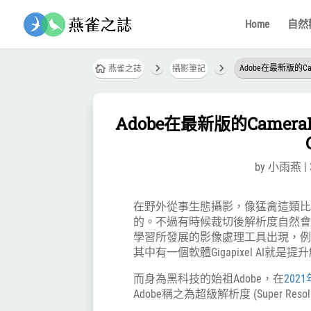
Home
自然觀察
5
5
Adobe在最新版的Ca

燕雀之誌
攝影筆記
Adobe在最新版的Came
by
小雨燕
|
在野外從事生態攝影，像猛禽這類
的。不過有時候裁切後解析度自然
學習所發展的影像處理工具出現，例如前
其中有一個軟體Gigapixel AI就
而身為黑科技的始祖Adobe，在
202
Adobe稱之為超級解析度 (Super Reso