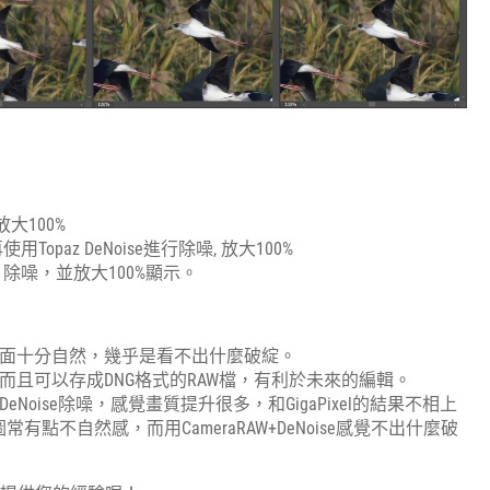
放大100%
用Topaz DeNoise進行除噪, 放大100%
解析度，除噪，並放大100%顯示。
產生的畫面十分自然，幾乎是看不出什麼破綻。
很快，而且可以存成DNG格式的RAW檔，有利於未來的編輯。
過DeNoise除噪，感覺畫質提升很多，和GigaPixel的結果不相上
的圖常有點不自然感，而用CameraRAW+DeNoise感覺不出什麼破
。