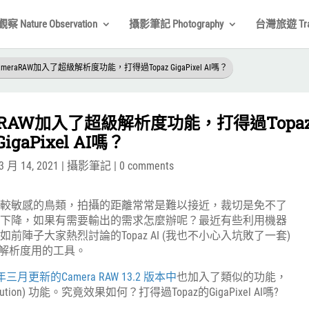
 Nature Observation
攝影筆記 Photography
台灣旅遊 Trav
meraRAW加入了超級解析度功能，打得過Topaz GigaPixel AI嗎？
raRAW加入了超級解析度功能，打得過Topa
GigaPixel AI嗎？
3 月 14, 2021
|
攝影筆記
|
0 comments
比較敏感的鳥類，拍攝的距離常常是難以接近，裁切是免不了
會下降，如果有需要輸出的需求怎麼辦呢？最近有些利用機器
陣子大家熱烈討論的Topaz AI (我也不小心入坑敗了一套)
是提升解析度用的工具。
1年三月更新的Camera RAW 13.2 版本中
也加入了類似的功能，
lution) 功能。究竟效果如何？打得過Topaz的GigaPixel AI嗎?