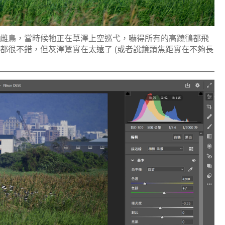
鵟雌鳥，當時候牠正在草澤上空巡弋，嚇得所有的高蹺鴴都飛
都很不錯，但灰澤鵟實在太遠了 (或者說鏡頭焦距實在不夠長