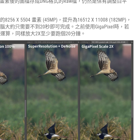
擴增畫素後的圖檔存成DNG格式的Raw檔，仍然是保有調整白平
5504 畫素 (45MP)，提升為16512 X 11008 (182MP)，
約只需要不到20秒即可完成。之前使用GigaPixel時，若
去運算，同樣放大2X至少要跑個20分鐘。