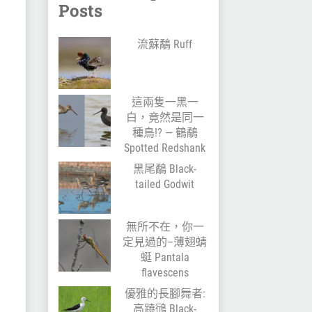
Posts
流蘇鷸 Ruff
這兩隻一黑一
白，竟然是同一
種鳥!? — 鶴鷸
Spotted Redshank
黑尾鷸 Black-
tailed Godwit
無所不在，你一
定見過的–薄翅蜻
蜓 Pantala
flavescens
優雅的長腳舞者:
高蹺鴴 Black-