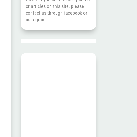
or articles on this site, please
contact us through
facebook
or
instagram
.