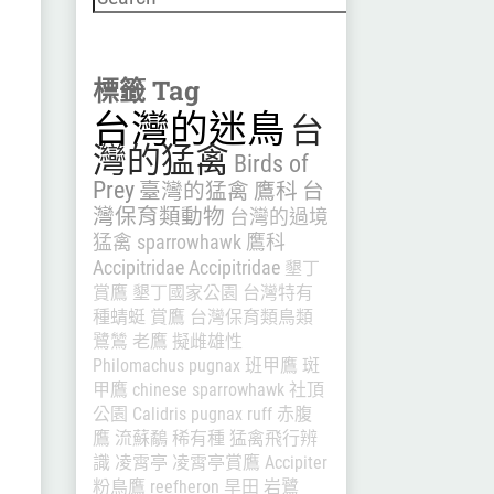
標籤 Tag
台灣的迷鳥
台
灣的猛禽
Birds of
Prey
臺灣的猛禽
鷹科
台
灣保育類動物
台灣的過境
猛禽
sparrowhawk
鷹科
Accipitridae
Accipitridae
墾丁
賞鷹
墾丁國家公園
台灣特有
種蜻蜓
賞鷹
台灣保育類鳥類
鷺鷥
老鷹
擬雌雄性
Philomachus pugnax
班甲鷹
斑
甲鷹
chinese sparrowhawk
社頂
公園
Calidris pugnax
ruff
赤腹
鷹
流蘇鷸
稀有種
猛禽飛行辨
識
凌霄亭
凌霄亭賞鷹
Accipiter
粉鳥鷹
reefheron
旱田
岩鷺