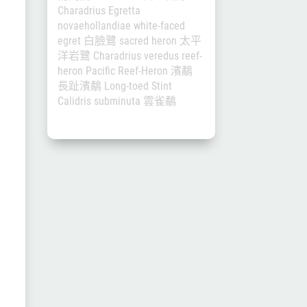
Charadrius
Egretta
novaehollandiae
white-faced
egret
白臉鷺
sacred heron
太平
洋岩鷺
Charadrius veredus
reef-
heron
Pacific Reef-Heron
濱鷸
長趾濱鷸
Long-toed Stint
Calidris subminuta
雲雀鷸